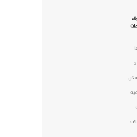
اء
مات
ا
د
سكن
قية
لاب