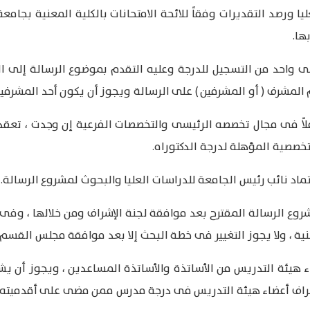
ا ورصد التقديرات وفقاً للائحة الامتحانات بالكلية المعنية بجامعة 
ها.
ى واحد من التسجيل للدرجة وعليه التقدم بموضوع الرسالة إلى 
لمشرف ( أو المشرفين ) على الرسالة ويجوز أن يكون أحد المشرفين 
شاملاً فى مجال تخصصه الرئيسى والتخصصات الفرعية إن وجدت ، تع
خصصية المؤهلة لدرجة الدكتوراه.
عتماد نائب رئيس الجامعة للدراسات العليا والبحوث لمشروع الرسالة.
روع الرسالة المقترح بعد موافقة لجنة الإشراف ومن خلالها ، وفى
عنية ، ولا يجوز التغيير فى خطة البحث إلا بعد موافقة مجلس القسم ا
اء هيئة التدريس من الأساتذة والأساتذة المساعدين ، ويجوز أن ي
إشراف أعضاء هيئة التدريس فى درجة مدرس ممن مضى على أقدميته ث