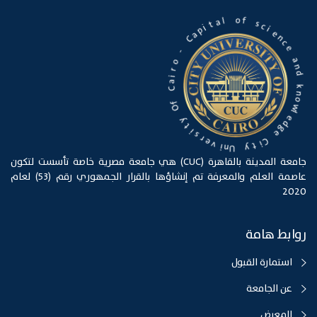
o
f
s
l
c
a
i
t
e
i
n
p
c
a
e
C
a
-
n
d
o
r
k
i
a
n
C
o
w
l
f
O
e
d
g
y
e
t
i
C
s
i
r
t
e
y
v
i
U
n
جامعة المدينة بالقاهرة (CUC) هي جامعة مصرية خاصة تأسست لتكون
عاصمة العلم والمعرفة تم إنشاؤها بالقرار الجمهوري رقم (53) لعام
2020
روابط هامة
استمارة القبول
عن الجامعة
المعرض