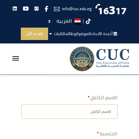
انستجرام
يوتيوب
لينكدان
فيس بوك
info@cuc.edu.eg
اختر اللغة
تيك توك
اضافه وظيفه
تقدم الآن
أجندة الأحداث
الموقع
الوظائف
الكليات
الرئيسية
اضافه وظيفه
الاسم الكامل
الجنسية