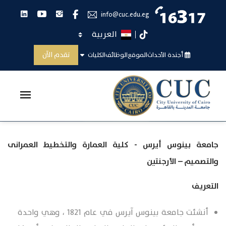
انستجرام
يوتيوب
لينكدان
فيس بوك
info@cuc.edu.eg
اختر اللغة
تيك توك
جامعة بينوس أيرس
تقدم الآن
أجندة الأحداث
الموقع
الوظائف
الكليات
الرئيسية
جامعة بينوس أيرس
جامعة بينوس أيرس - كلية العمارة والتخطيط العمرانى
والتصميم – الأرجنتين
التعريف
أنشئت جامعة بينوس آيرس في عام 1821 ، وهي واحدة