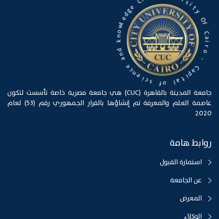
t
i
i
t
C
y
e
O
g
f
d
e
C
l
a
w
i
o
r
n
o
k
-
d
n
C
a
a
p
e
i
c
t
n
a
e
l
i
c
o
s
f
جامعة المدينة بالقاهرة (CUC) هي جامعة مصرية خاصة تأسست لتكون
عاصمة العلم والمعرفة تم إنشاؤها بالقرار الجمهوري رقم (53) لعام
2020
روابط هامة
استمارة القبول
عن الجامعة
المعرض
الوكلاء