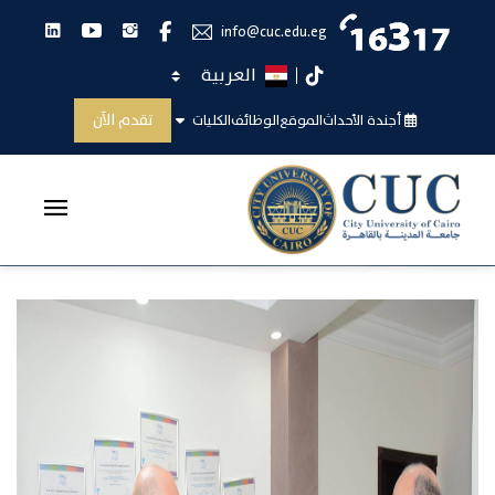
انستجرام
يوتيوب
لينكدان
فيس بوك
info@cuc.edu.eg
اختر اللغة
تيك توك
توقيع مذكرة تعاون
تقدم الآن
أجندة الأحداث
الموقع
الوظائف
الكليات
الرئيسية
توقيع مذكرة تعاون