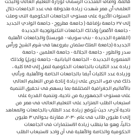
قائمة. وأضاف المتحدث الرسمى لوزارة التعليم العالى والبحث
العلمى أن مصر شهدت زيادة ملحوظة فى عدد الجامعات خلال
السنوات الأخيرة على مستوى الجامعات الحكومية التى وصلت
إلى ٢٧ جامعة بإضافة ( جامعة مطروح - جامعة الوادي الجديد
- جامعة الأقصر) وكذلك الجامعات التكنولوجية الجديدة
(القاهرة الجديدة - بنى سويف - قويسنا) والجامعات الأهلية
الجديدة (جامعة الملك سلمان بفروعها فى شرم الشيخ ورأس
سدر والطور - جامعة الجلالة - جامعة العلمين - جامعة
المنصورة الجديدة - الجامعة اليابانية - جامعة زويل) وكذلك
زيادة عدد الكليات بالجامعات الحكومية لتصل إلى ٤٨٥ كلية ،
وزيادة عدد الكليات أيضا بالجامعات الخاصة والأهلية. ويأتي
ذلك في ضوء الحرص على زيادة إتاحة فرص التعليم العالي
بالأقاليم الجغرافية المختلفة بما يسهم فى تحقيق التنمية
على مستوى الجمهورية من ناحية، وتنمية القدرة على
استيعاب الطلب المتزايد على التعليم العالى فى مصر من
ناحية آخرى. حيث يُتوقع زيادة عدد الطلاب بالجامعات والمعاهد
إلى ٤ مليون طالب فى عام ٢٠٣٠، مقارنة بحوالي ٣ مليون
حالياً، وهو ما يتطلب زيادة الاستثمارات فى الجامعات
الحكومية والخاصة والأهلية فى آن واحد لاستيعاب الطلب