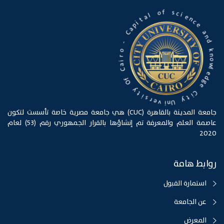
c
i
s
e
n
f
c
o
e
a
l
a
n
d
t
i
p
k
a
n
C
o
w
-
l
e
o
d
r
g
e
i
a
C
C
i
f
t
O
y
y
U
t
n
i
i
s
v
e
r
جامعة المدينة بالقاهرة (CUC) هي جامعة مصرية خاصة تأسست لتكون
عاصمة العلم والمعرفة تم إنشاؤها بالقرار الجمهوري رقم (53) لعام
2020
روابط هامة
استمارة القبول
عن الجامعة
المعرض