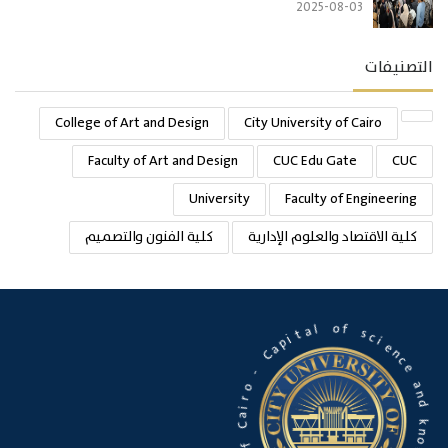
2025-08-03
التصنيفات
College of Art and Design
City University of Cairo
Faculty of Art and Design
CUC Edu Gate
CUC
University
Faculty of Engineering
كلية الاقتصاد والعلوم الإدارية
كلية الفنون والتصميم
f
s
o
c
i
e
l
a
n
c
t
e
i
p
a
a
C
n
d
-
k
o
n
o
r
w
i
a
l
C
e