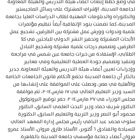
في وضع خطط إبتعاث أعضاء هيئة التدريس والهيئة المعاونة
لجامعة المدينة، الإشراف المشترك على رسائل الماجيستير
والدكتوراه والدبلومات المهنية لطلاب الدراسات العليا بجامعة
المدينة، كما تضمنت بنود الإتفاقية أيضاً تنظيم مؤتمرات
علمية وندوات وورش عمل مشتركة بين الطرفين، تشجيع عمل
الأبحاث المشتركة وتحفيز النشر الدولي للباحثين في كلا
الطرفين، وتصميم درجات علمية مشتركة وتشجيع التبادل
الطلابي، الإستفادة من خبرات جامعة عين شمس في مراجعة
وتنفيذ وتصميم جودة العملية التعليمية وفي معايير
وإجراءات تعيين أعضاء هيئة التدريس والهيئة المعاونة. جدير
بالذكر أن جامعة المدينة تخضع لأحكام قانون الجامعات الخاصة
والأهلية في مصر، وحصلت على الموافقة على إنشاءها من
السيد وزير التعليم العالي في ١٧ مارس ٢٠١٤، ثم موافقة
مجلس الوزراء في ٢٧ مارس ٢٠١٤. حضر توقيع البروتوكول
الدكتور شريف حماد وزير البحث العلمي السابق، الدكتور
محمود أبو النصر وزير التربية والتعليم السابق، الدكتورة
سلوى محمد عبد الباقي رئيس مجلس إدارة المعهد العالي
للسياحة والفنادق ٦ أكتوبر، الأستاذ طارق مروان، الأستاذ عمرو
مروان أعضاء جماعة مؤسسي جامعة المدينة بالقاهرة.