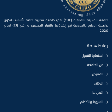
d
g
f
O
e
y
C
i
t
t
i
s
y
r
e
U
n
v
i
جامعة المدينة بالقاهرة (CUC) هي جامعة مصرية خاصة تأسست لتكون
عاصمة العلم والمعرفة تم إنشاؤها بالقرار الجمهوري رقم (53) لعام
2020
روابط هامة
استمارة القبول
عن الجامعة
المعرض
الوكلاء
اتصل بنا
الشروط والاحكام