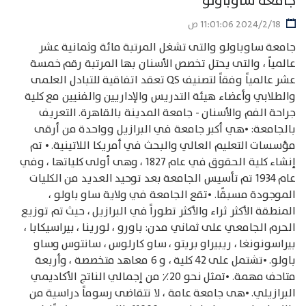
جامعة ساوباولو
18‏‏/2‏‏/2024 11:01:06 ص
جامعة ساوباولو والتى تشغل المرتبة مائة وثمانية عشر
عالمياً ، والتى يحتل تخصص الأسنان بها المرتبة رقم خمسة
عشر عالمياً وفقاً لتصنيف QS تعقد اتفاقية للتبادل العلمى
والطلابي وأعضاء هيئة التدريس والإداريين والفنيين مع كلية
جراحة الفم والأسنان - جامعة المدينة بالقاهرة. التعريف
بالجامعة: •هي أكبر جامعة في البرازيل وواحدة من أرقى
مؤسسات التعليم العالي والبحث في أمريكا اللاتينية. • تم
إنشاء كلية الحقوق في عام 1827 ، وهى أولى كلياتها ، وفي
عام 1934 تم تأسيس الجامعة بعد توحيد العديد من الكليات
الموجودة مسبقًا. •تقع الجامعة في ولاية ساو باولو ،
المنطقة الأكثر ثراء والأكثر تطوراً في البرازيل ، حيث تم توزيع
الحرم الجامعي على ثماني مدن: باورو ، لورينا ، بيراسيكابا ،
بيراسونونغا ، ريبيراو بريتو ، ساو كارلوس ، سانتوس وساو
باولو. •تشتمل على 42 كلية ، و 6 معاهد متخصصة ، وأربعة
متاحف مهمة. •تمثل نحو 20٪ من إجمالي الناتج الأكاديمي
البرازيلي. •هى جامعة عامة ، لا تتقاضى رسوماً دراسية من