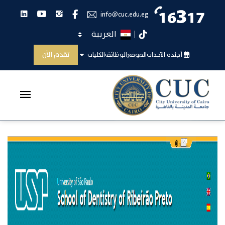
انستجرام
يوتيوب
لينكدان
فيس بوك
info@cuc.edu.eg
اختر اللغة
تيك توك
جامعة ساوباولو
تقدم الآن
أجندة الأحداث
الموقع
الوظائف
الكليات
الرئيسية
جامعة ساوباولو