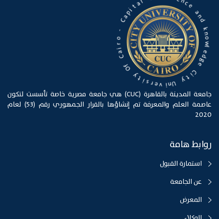
e
o
a
l
n
a
d
t
i
k
p
n
a
o
C
w
l
-
e
o
d
g
r
e
i
a
C
C
i
t
f
O
y
U
y
n
t
i
i
v
s
e
r
جامعة المدينة بالقاهرة (CUC) هي جامعة مصرية خاصة تأسست لتكون
عاصمة العلم والمعرفة تم إنشاؤها بالقرار الجمهوري رقم (53) لعام
2020
روابط هامة
استمارة القبول
عن الجامعة
المعرض
الوكلاء