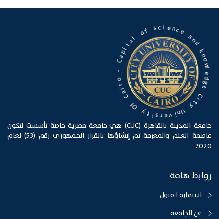
e
n
c
i
e
c
s
a
n
f
d
o
k
l
n
a
o
t
w
i
l
p
e
a
d
C
g
e
-
C
o
i
r
t
i
y
a
C
U
n
f
O
i
v
e
y
r
t
s
i
جامعة المدينة بالقاهرة (CUC) هي جامعة مصرية خاصة تأسست لتكون
عاصمة العلم والمعرفة تم إنشاؤها بالقرار الجمهوري رقم (53) لعام
2020
روابط هامة
استمارة القبول
عن الجامعة