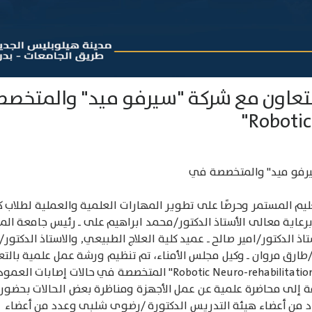
تعاون مع شركة "سيرفو ميد" والمتخص
يرفو ميد" والمتخصصة في
عليم المستمر وحرصًا على تطوير المهارات العلمية والعملية لطلاب ك
برعاية معالى الأستاذ الدكتور/محمد ابراهيم على ـ رئيس جامعة الم
اذ الدكتور/امير صالح ـ عميد كلية العلاج الطبيعي, والاستاذ الدكتور/
/طارق مروان ـ وكيل مجلس الأمناء، تم تنظيم ورشة عمل علمية بالت
مع شركة "سيرفو ميد" والمتخصصة في مجال "Robotic Neuro-rehabilitation" المتخصصة في حالات إصابات العمو
فة إلى محاضرة علمية عن عمل الأجهزة ومناظرة بعض الحالات بحضور
وعدد من أعضاء هيئة التدريس الدكتورة /رضوى شلبى وعدد من أعضاء