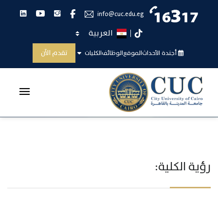
انستجرام
يوتيوب
لينكدان
فيس بوك
info@cuc.edu.eg
اختر اللغة
تيك توك
الرسالة
تقدم الآن
أجندة الأحداث
الموقع
الوظائف
الكليات
الرئيسية
الرسالة
رؤية الكلية: