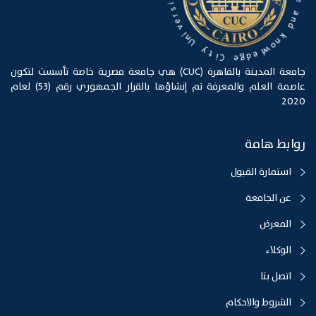
t
a
i
s
n
r
d
e
v
k
n
i
n
o
U
w
l
y
e
t
d
g
i
C
e
جامعة المدينة بالقاهرة (CUC) هي جامعة مصرية خاصة تأسست لتكون
عاصمة العلم والمعرفة تم إنشاؤها بالقرار الجمهوري رقم (53) لعام
2020
روابط هامة
استمارة القبول
عن الجامعة
المعرض
الوكلاء
اتصل بنا
الشروط والاحكام