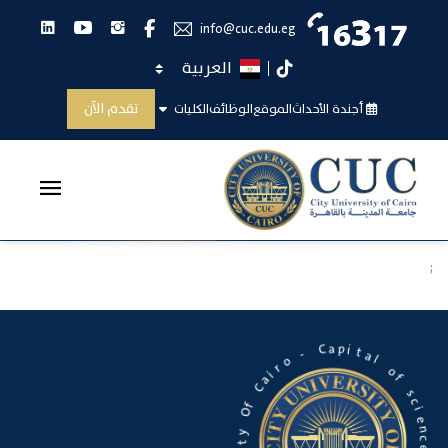
انستجرام
يوتيوب
لينكدان
فيس بوك
info@cuc.edu.eg
اختر اللغة
تيك توك
الأحداث
تقدم الآن
أجندة الأحداث
الموقع
الوظائف
الكليات
الرئيسية
الأحداث
;
p
a
i
C
t
a
-
l
o
o
f
r
i
a
s
C
c
i
f
e
O
n
c
y
e