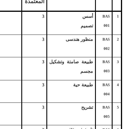
المعتمدة
أسس
3
BAS
1
001
تصميم
منظور هندسى
3
BAS
2
002
طبيعة صامتة وتشكيل
3
BAS
3
003
مجسم
طبيعة حية
3
BAS
4
004
تشريح
3
BAS
5
005