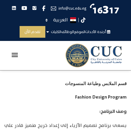
انستجرام
يوتيوب
لينكدان
فيس بوك
info@cuc.edu.eg
اختر اللغة
تيك توك
توصيف المقررات الدراسية للطالب
تقدم الآن
أجندة الأحداث
الموقع
الوظائف
الكليات
الرئيسية
توصيف المقررات الدراسية للطالب
قسم الملابس وطباعة المنسوجات
Fashion Design Program
وصف البرنامج:
يسعى برنامج تصميم الأزياء إلى إعداد خريج متميز قادر علي