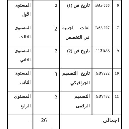
تاريخ فن (1)
2
المستوى
BAS 006
6
الأول
لغات اجنبية
المستوى
2
BAS 007
7
الثالث
في التخصص
113
تاريخ فن (2)
2
المستوى
BAS
9
الثاني
تاريخ التصميم
المستوى
3
GDV222
10
الثانى
الجرافيكي
التصميم
المستوى
2
GDV432
11
الرقمى
الرابع
اجمالى
26
-