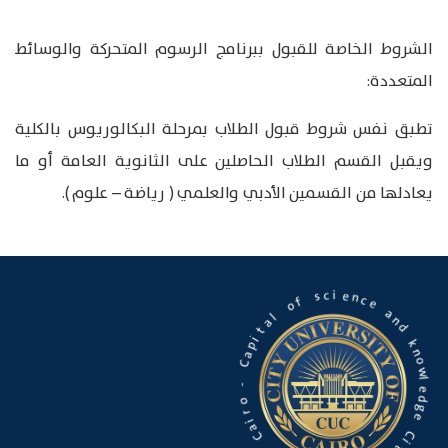
الشروط الخاصة للقبول ببرنامج الرسوم المتحركة والوسائط
المتعددة:
تطبق نفس شروط قبول الطلاب بمرحلة البكالوريوس بالكلية
ويقبل القسم الطلاب الحاصلين على الثانوية العامة أو ما
يعادلها من القسمين الأدبي والعلمي ( رياضة – علوم ).
e
c
a
n
n
e
d
i
c
k
s
n
o
f
w
o
l
e
l
d
a
g
t
e
i
p
a
C
C
i
t
y
-
o
U
n