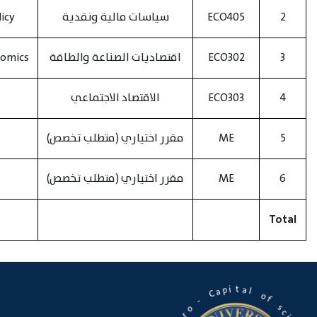
2
ECO405
سياسات مالية ونقدية
icy
3
ECO302
اقتصاديات الصناعة والطاقة
nomics
4
ECO303
الاقتصاد الاجتماعي
5
ME
مقرر اختياري (متطلب تخصص)
6
ME
مقرر اختياري (متطلب تخصص)
Total
a
t
l
i
p
o
a
C
f
s
-
c
i
o