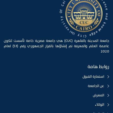
e
r
n
i
c
a
e
C
a
f
O
n
d
y
k
t
n
i
o
s
w
r
l
e
e
v
d
i
g
n
U
e
C
y
i
t
جامعة المدينة بالقاهرة (CUC) هي جامعة مصرية خاصة تأسست لتكون
عاصمة العلم والمعرفة تم إنشاؤها بالقرار الجمهوري رقم (53) لعام
2020
روابط هامة
استمارة القبول
عن الجامعة
المعرض
الوكلاء