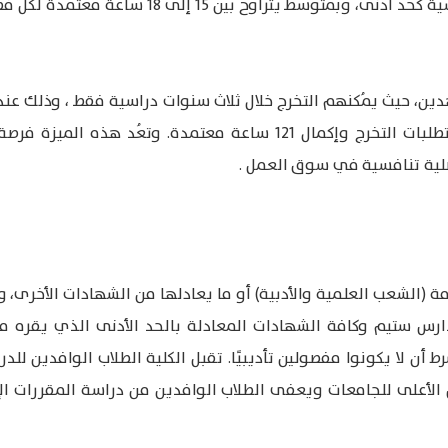
على أربع سنوات دراسية، بواقع 8 فصول دراسية كح
فصول دراسية صيفية، بشرط استيفاء جميع متطلبات التخرج وإكمال 121 ساع
ضلية تنافسية في سوق العمل .
امة (الشعب العلمية والأدبية) أو ما يعادلها من الشهادات الأخرى، 
ومدارس ستيم وكافة الشهادات المعادلة بالحد الأدنى الذي يقره مج
أن لا يكونوا مفصولين تأديبيًا. تقبل الكلية الطلاب الوافدين للد
 الأعلى للجامعات ويعفى الطلاب الوافدين من دراسة المقررات الإ