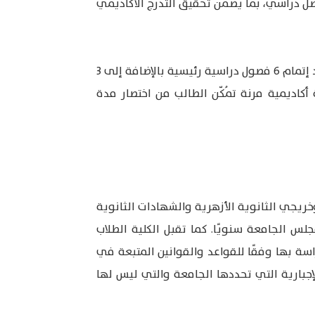
د أدنى، وبمتوسط يتراوح بين 15 إلى 18 ساعة معتمدة لكل فصل دراسي، بما يضمن تحقيق التدرج الأكاديمي
كما تمنح الكلية فرصة متميزة للطلاب المجتهدين، حيث يمُكنهم التخرج خلال ثلاث سنوات دراسية فقط ، وذلك عند إتمام 6 فصول دراسية رئيسية بالإضافة إلى 3
ة معتمدة. وتعُد هذه الميزة فرصة أكاديمية مرنة تمُكّن الطالب من اختصار مدة
وخريجي الثانوية الأزهرية والشهادات الثانوية
لس الجامعة سنويًا. كما تقبل الكلية الطلاب
راسة بها وفقًا للقواعد والقوانين المتبعة في
جبارية التي تحددها الجامعة والتي ليس لها