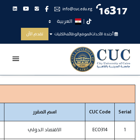
انستجرام
يوتيوب
لينكدان
فيس بوك
info@cuc.edu.eg
اختر اللغة
تيك توك
الفصل السادس
تقدم الآن
أجندة الأحداث
الموقع
الوظائف
الكليات
الرئيسية
الفصل السادس
Serial
CUC Code
اسم المقرر
1
ECO314
الاقتصاد الدولي