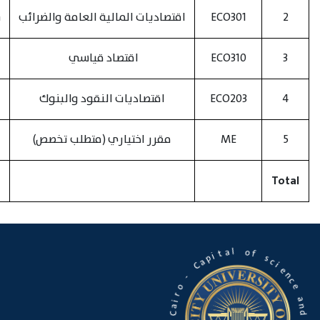
2
ECO301
اقتصاديات المالية العامة والضرائب
n
3
ECO310
اقتصاد قياسي
4
ECO203
اقتصاديات النقود والبنوك
5
ME
مقرر اختياري (متطلب تخصص)
Total
o
f
l
a
t
s
c
i
p
i
a
e
C
n
c
-
e
o
a
n
r
d
i
a
C