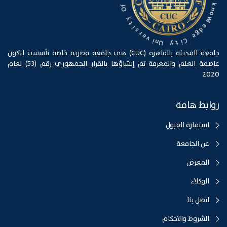
k
n
f
o
O
w
l
y
e
t
d
g
i
s
e
r
e
C
v
i
t
i
n
y
U
جامعة المدينة بالقاهرة (CUC) هي جامعة مصرية خاصة تأسست لتكون
عاصمة العلم والمعرفة تم إنشاؤها بالقرار الجمهوري رقم (53) لعام
2020
روابط هامة
استمارة القبول
عن الجامعة
المعرض
الوكلاء
اتصل بنا
الشروط والاحكام