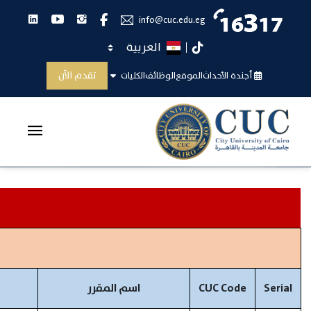
انستجرام
يوتيوب
لينكدان
فيس بوك
info@cuc.edu.eg
اختر اللغة
تيك توك
الفصل الخامس
تقدم الآن
أجندة الأحداث
الموقع
الوظائف
الكليات
الرئيسية
الفصل الخامس
Serial
CUC Code
اسم المقرر