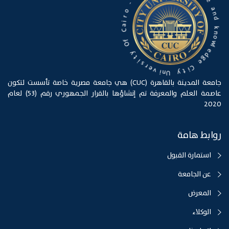
a
-
n
d
o
r
k
i
n
a
o
C
w
l
f
O
e
d
g
y
e
t
i
C
s
i
r
t
e
y
v
i
U
n
جامعة المدينة بالقاهرة (CUC) هي جامعة مصرية خاصة تأسست لتكون
عاصمة العلم والمعرفة تم إنشاؤها بالقرار الجمهوري رقم (53) لعام
2020
روابط هامة
استمارة القبول
عن الجامعة
المعرض
الوكلاء