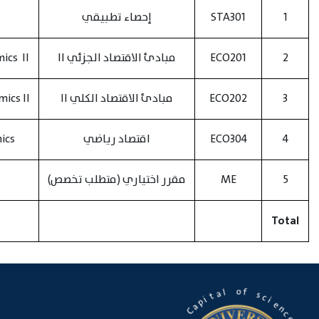
1
STA301
إحصاء تطبيقي
2
ECO201
مبادئ الاقتصاد الجزئي II
ics II
3
ECO202
مبادئ الاقتصاد الكلي II
ics II
4
ECO304
اقتصاد رياضي
ics
5
ME
مقرر اختياري (متطلب تخصص)
Total
o
f
s
l
c
a
i
t
e
i
n
p
c
a
e
C