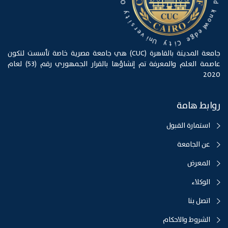
f
O
k
n
y
o
w
t
l
i
s
e
d
r
e
g
v
e
i
n
C
U
i
t
y
جامعة المدينة بالقاهرة (CUC) هي جامعة مصرية خاصة تأسست لتكون
عاصمة العلم والمعرفة تم إنشاؤها بالقرار الجمهوري رقم (53) لعام
2020
روابط هامة
استمارة القبول
عن الجامعة
المعرض
الوكلاء
اتصل بنا
الشروط والاحكام