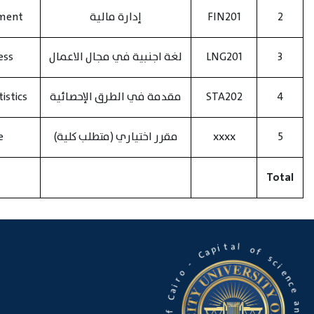
2
FIN201
إدارة مالية
ement
3
LNG201
لغة اجنبية في مجال الاعمال
ess
4
STA202
مقدمة في الطرق الإحصائية
istics
5
xxxx
مقرر اختياري (متطلب كلية)
e
Total
l
a
o
t
f
i
p
a
s
C
c
i
e
-
n
o
c
e
r
i
a
a
C
n
d