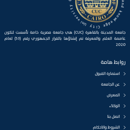
f
n
O
d
y
k
t
n
o
i
s
w
r
l
e
e
v
d
g
i
n
e
U
C
y
i
t
جامعة المدينة بالقاهرة (CUC) هي جامعة مصرية خاصة تأسست لتكون
عاصمة العلم والمعرفة تم إنشاؤها بالقرار الجمهوري رقم (53) لعام
2020
روابط هامة
استمارة القبول
عن الجامعة
المعرض
الوكلاء
اتصل بنا
الشروط والاحكام