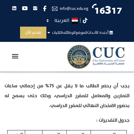
انستجرام
يوتيوب
لينكدان
فيس بوك
info@cuc.edu.eg
اختر اللغة
تيك توك
حضور الطالب
تقدم الآن
أجندة الأحداث
الموقع
الوظائف
الكليات
الرئيسية
حضور الطالب
يجب أن يحضر الطالب ما لا يقل عن 75% من إجمالي ساعات
التمارين والمعامل للمقرر الدراسي، وذلك حتى يسمح له
بحضور الامتحان النهائي للمقرر الدراسي.
جدول التقديرات :