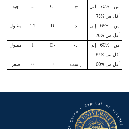
من %70 إلى
ج-
C-
2
جيد
%75
أقل من
من %65 إلى
د
D
1.7
مقبول
%70
أقل من
من %60 إلى
د-
D-
1
مقبول
%65
أقل من
%
أقل من
60
راسب
F
0
صفر
a
t
l
i
p
o
a
f
C
s
-
c
i
o
e
n
r
c
i
a
e
C
a