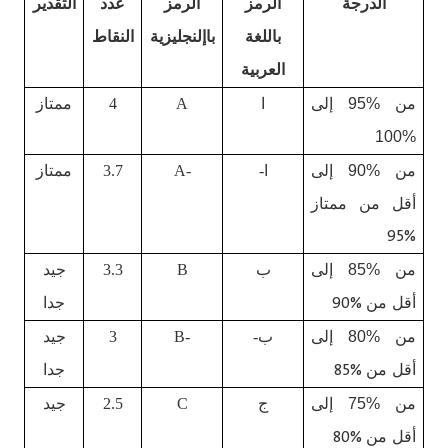
الدرجة
الرمز
الرمز
عدد
التقدير
باللغة
باإلنجليزية
النقاط
العربية
من %95 إلى
ا
A
4
ممتاز
%100
من %90 إلى
ا-
A-
3.7
ممتاز
أقل من ممتاز
%95
من %85 إلى
ب
B
3.3
جيد
%90
أقل من
جد
ا
من %80 إلى
ب-
B-
3
جيد
%85
أقل من
جد
ا
من %75 إلى
ج
C
2.5
جيد
%80
أقل من