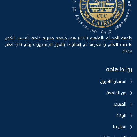
a
d
C
k
f
O
n
o
w
y
l
t
e
i
d
s
g
r
e
e
v
C
i
i
n
t
U
y
جامعة المدينة بالقاهرة (CUC) هي جامعة مصرية خاصة تأسست لتكون
عاصمة العلم والمعرفة تم إنشاؤها بالقرار الجمهوري رقم (53) لعام
2020
روابط هامة
استمارة القبول
عن الجامعة
المعرض
الوكلاء
اتصل بنا