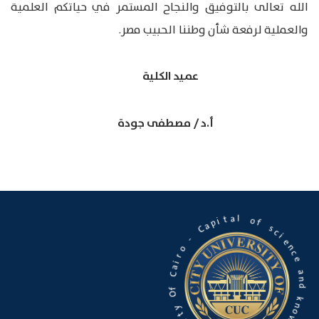
الله تعالى بالتوفيق والنجاح المستمر في حياتكم العلمية
والعملية لرفعة شأن وطننا الحبيب مصر.
عميد الكلية
أ.د / مصطفى جودة
o
l
f
a
t
s
i
c
p
i
a
e
C
n
c
-
e
o
a
r
n
i
d
a
C
k
n
f
O
o
w
l
y