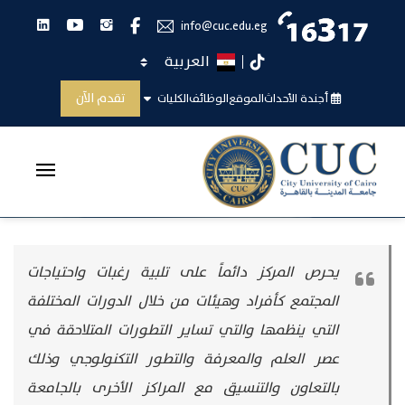
انستجرام
يوتيوب
لينكدان
فيس بوك
info@cuc.edu.eg
اختر اللغة
تيك توك
الخدمات
تقدم الآن
أجندة الأحداث
الموقع
الوظائف
الكليات
الرئيسية
الخدمات
يحرص المركز دائماً على تلبية رغبات واحتياجات
المجتمع كأفراد وهيئات من خلال الدورات المختلفة
التي ينظمها والتي تساير التطورات المتلاحقة في
عصر العلم والمعرفة والتطور التكنولوجي وذلك
بالتعاون والتنسيق مع المراكز الأخرى بالجامعة